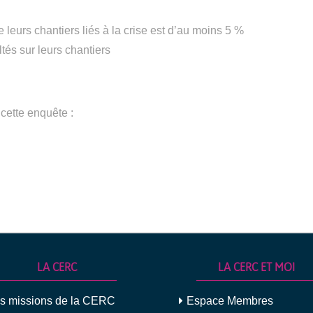
leurs chantiers liés à la crise est d’au moins 5 %
tés sur leurs chantiers
 cette enquête :
LA CERC
LA CERC ET MOI
s missions de la CERC
Espace Membres